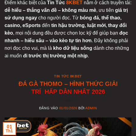
Điểm khác biệt của
Tin Tức
8KBET
nằm ở cách truyền tải:
dễ hiểu – thẳng vấn đề – không màu mè
, ưu tiên
giá trị
sử dụng ngay
cho người đọc. Từ
bóng đá, thể thao,
casino, eSports
đến
tin hậu trường, luật mới, thay đổi
kèo
, mọi nội dung đều được chọn lọc kỹ để giúp bạn
đọc
nhanh – hiểu sâu – vào kèo tự tin hơn
. Đây không phải
nơi đọc cho vui, mà là
kho dữ liệu sống
dành cho những
ai muốn
đi trước thị trường một nhịp
.
TIN TỨC 8KBET
ĐÁ GÀ THOMO – HÌNH THỨC GIẢI
TRÍ HẤP DẪN NHẤT 2026
ĐĂNG VÀO
01/01/2026
BỞI
ADMIN
01
Th1