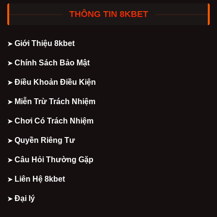
THÔNG TIN 8KBET
Giới Thiệu 8kbet
Chính Sách Bảo Mật
Điều Khoản Điều Kiện
Miễn Trừ Trách Nhiệm
Chơi Có Trách Nhiệm
Quyền Riêng Tư
Câu Hỏi Thường Gặp
Liên Hệ 8kbet
Đại lý