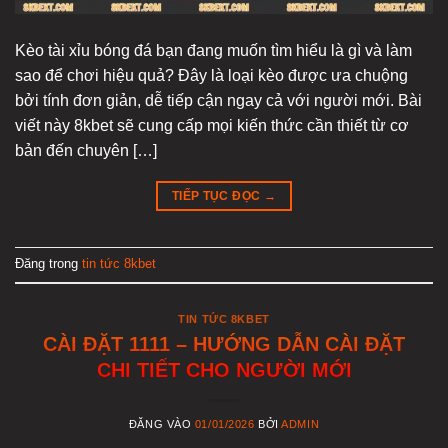
Kèo tài xỉu bóng đá bạn đang muốn tìm hiểu là gì và làm
sao để chơi hiệu quả? Đây là loại kèo được ưa chuộng
bởi tính đơn giản, dễ tiếp cận ngay cả với người mới. Bài
viết này 8kbet sẽ cung cấp mọi kiến thức cần thiết từ cơ
bản đến chuyên […]
TIẾP TỤC ĐỌC
→
Đăng trong
tin tức 8kbet
TIN TỨC 8KBET
CÀI ĐẶT 1111 – HƯỚNG DẪN CÀI ĐẶT
CHI TIẾT CHO NGƯỜI MỚI
ĐĂNG VÀO
01/01/2026
BỞI
ADMIN