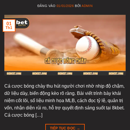
ĐĂNG VÀO
01/01/2026
BỞI
ADMIN
01
Th1
Cá cược bóng chày thu hút người chơi nhờ nhịp độ chậm,
dữ liệu dày, biến động kèo rõ ràng. Bài viết trình bày khái
niệm cốt lõi, số liệu minh họa MLB, cách đọc tỷ lệ, quản trị
vốn, nhận diện rủi ro, hỗ trợ quyết định sáng suốt tại 8kbet.
Cá cược bóng […]
TIẾP TỤC ĐỌC
→