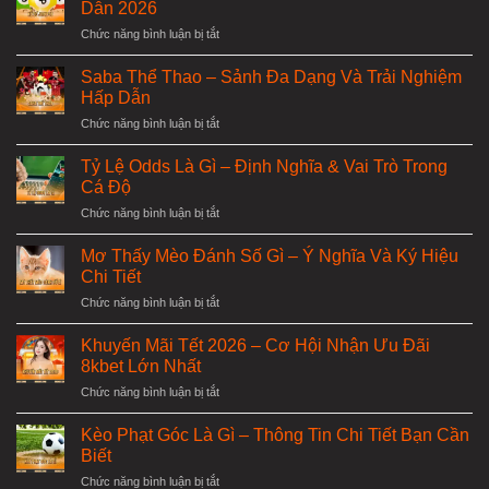
Dẫn 2026
ở
Chức năng bình luận bị tắt
Xổ
Số
Saba Thể Thao – Sảnh Đa Dạng Và Trải Nghiệm
Jackpot
Hấp Dẫn
–
ở
Chức năng bình luận bị tắt
Khám
Saba
Phá
Thể
Sản
Tỷ Lệ Odds Là Gì – Định Nghĩa & Vai Trò Trong
Thao
Phẩm
Cá Độ
–
Cược
ở
Chức năng bình luận bị tắt
Sảnh
Hấp
Tỷ
Đa
Dẫn
Lệ
Dạng
Mơ Thấy Mèo Đánh Số Gì – Ý Nghĩa Và Ký Hiệu
2026
Odds
Và
Chi Tiết
Là
Trải
ở
Chức năng bình luận bị tắt
Gì
Nghiệm
Mơ
–
Hấp
Thấy
Định
Khuyến Mãi Tết 2026 – Cơ Hội Nhận Ưu Đãi
Dẫn
Mèo
Nghĩa
8kbet Lớn Nhất
Đánh
&
ở
Chức năng bình luận bị tắt
Số
Vai
Khuyến
Gì
Trò
Mãi
–
Kèo Phạt Góc Là Gì – Thông Tin Chi Tiết Bạn Cần
Trong
Tết
Ý
Biết
Cá
2026
Nghĩa
Độ
ở
Chức năng bình luận bị tắt
–
Và