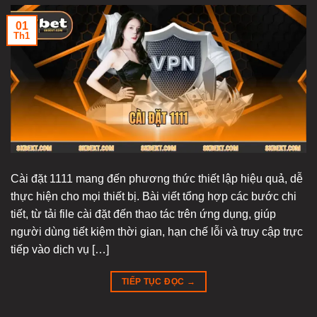
01
Th1
Cài đặt 1111 mang đến phương thức thiết lập hiệu quả, dễ
thực hiện cho mọi thiết bị. Bài viết tổng hợp các bước chi
tiết, từ tải file cài đặt đến thao tác trên ứng dụng, giúp
người dùng tiết kiệm thời gian, hạn chế lỗi và truy cập trực
tiếp vào dịch vụ […]
TIẾP TỤC ĐỌC
→