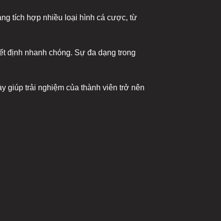
ảng tích hợp nhiều loại hình cá cược, từ
yết định nhanh chóng. Sự đa dạng trong
ày giúp trải nghiệm của thành viên trở nên